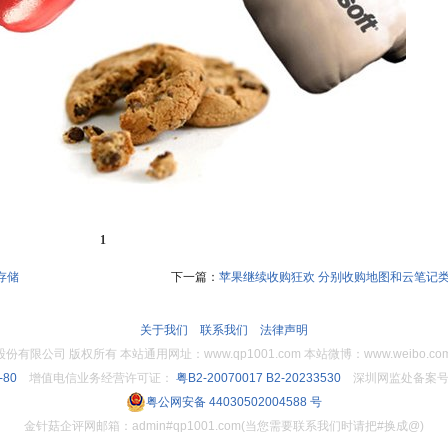
1
存储
下一篇：
苹果继续收购狂欢 分别收购地图和云笔记
关于我们
联系我们
法律声明
限公司 版权所有 本站通用网址：www.qp1001.com 本站微博：www.weibo.com/
-80
增值电信业务经营许可证：
粤B2-20070017
B2-20233530
深圳网监处备案号： 4
粤公网安备 44030502004588 号
金针菇企评网邮箱：admin#qp1001.com(当您需要联系我们时请把#换成@)