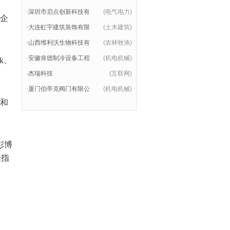
·
深圳市启点创新科技有
(电气电力)
，企
·
大连虹宇建筑装饰有限
(土木建筑)
·
山西维利沃生物科技有
(农林牧渔)
·
安徽肯德制冷设备工程
(机电机械)
k
、
·
杰瑞科技
(互联网)
·
厦门伯帝克阀门有限公
(机电机械)
5和
彭博
论指