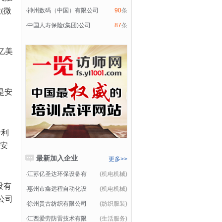
歌
(微
·
神州数码（中国）有限公司
90
条
·
中国人寿保险(集团)公司
87
条
亿美
是安
专利
了安
最新加入企业
更多>>
·
江苏亿圣达环保设备有
(机电机械)
没有
·
惠州市鑫远程自动化设
(机电机械)
公司
·
徐州贵古纺织有限公司
(纺织服装)
·
江西爱劳防雷技术有限
(生活服务)