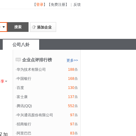
【
登录
】
【
免费注册
】
|
反馈
卦
添加企业
公司八卦
企业点评排行榜
更多>>
·
华为技术有限公司
188
条
·
中国银行
168
条
分享
·
百度
130
条
·
富士康
137
条
·
腾讯(QQ)
552
条
·
中兴通讯股份有限公司
97
条
·
招商银行
97
条
·
阿里巴巴
83
条
又加