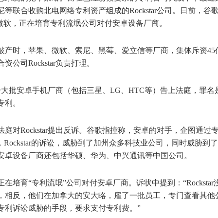
尼等联合收购北电网络专利资产组成的Rockstar公司。日前，
谷
苹果和微软，正在培育专利流氓公司对付安卓设备厂商。
破产时，苹果、微软、索尼、黑莓、
爱立信
等厂商，集体斥资45
公司Rockstar负责打理。
谷歌和一大批安卓手机厂商（包括三星、LG、HTC等）告上法庭，罪名
专利。
庭对Rockstar提出反诉。谷歌指控称，安卓的对手，企图通过
Rockstar的诉讼，威胁到了加州众多科技业公司，同时威胁到
安卓设备厂商还包括华硕、华为、中兴通讯等中国公司。
培育“专利流氓”公司对付安卓厂商。诉状中提到：“Rockstar
，相反，他们在加拿大的安大略，雇了一批员工，专门查看其他
专利诉讼威胁的手段，要求支付专利费。”