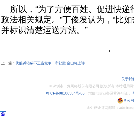
所以，“为了方便百姓、促进快递
政法相关规定。”丁俊发认为，“比
并标识清楚运送方法。”
1
上一篇：
优酷诉猎豹不正当竞争一审获胜 金山将上诉
关于我
©
深圳市一览网络股份有限公司 版权所有 本站通用网址：www.
粤ICP备08106584号-80
增值电信业务经营许可证：
粤
粤公网安
金针菇企评网邮箱：admin#q