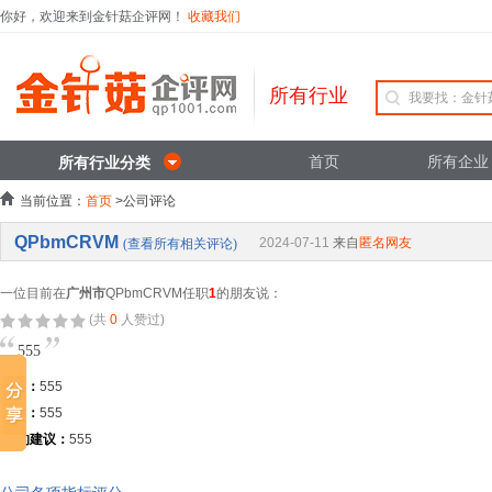
你好，欢迎来到金针菇企评网！
收藏我们
所有行业
首页
所有企业
所有行业分类
当前位置：
首页
>公司评论
QPbmCRVM
2024-07-11
来自
匿名网友
(查看所有相关评论)
一位目前在
广州市
QPbmCRVM任职
1
的朋友说：
(共
0
人赞过)
555
优点：
555
缺点：
555
TA的建议：
555