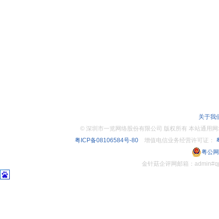
关于我
©
深圳市一览网络股份有限公司 版权所有 本站通用网址：www.
粤ICP备08106584号-80
增值电信业务经营许可证：
粤
粤公网安
金针菇企评网邮箱：admin#q