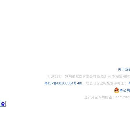
关于我
©
深圳市一览网络股份有限公司 版权所有 本站通用网址：www.
粤ICP备08106584号-80
增值电信业务经营许可证：
粤
粤公网安
金针菇企评网邮箱：admin#q