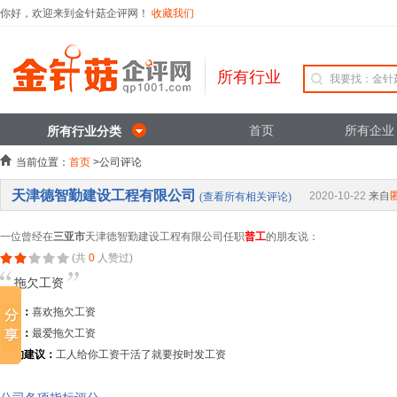
你好，欢迎来到金针菇企评网！
收藏我们
所有行业
首页
所有企业
所有行业分类
当前位置：
首页
>公司评论
天津德智勤建设工程有限公司
2020-10-22
来自
(查看所有相关评论)
一位曾经在
三亚市
天津德智勤建设工程有限公司任职
普工
的朋友说：
(共
0
人赞过)
拖欠工资
优点：
喜欢拖欠工资
缺点：
最爱拖欠工资
TA的建议：
工人给你工资干活了就要按时发工资