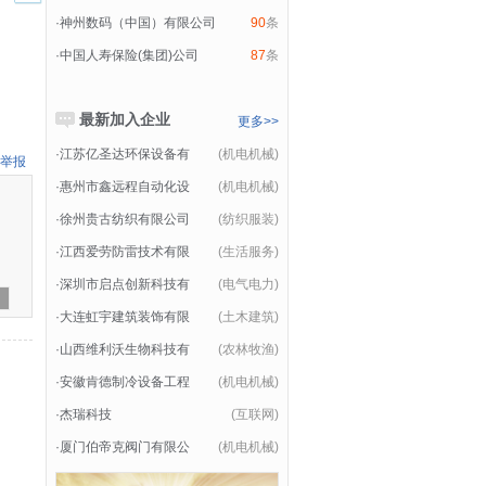
·
神州数码（中国）有限公司
90
条
·
中国人寿保险(集团)公司
87
条
最新加入企业
更多>>
·
江苏亿圣达环保设备有
(机电机械)
举报
·
惠州市鑫远程自动化设
(机电机械)
·
徐州贵古纺织有限公司
(纺织服装)
·
江西爱劳防雷技术有限
(生活服务)
·
深圳市启点创新科技有
(电气电力)
·
大连虹宇建筑装饰有限
(土木建筑)
·
山西维利沃生物科技有
(农林牧渔)
·
安徽肯德制冷设备工程
(机电机械)
·
杰瑞科技
(互联网)
·
厦门伯帝克阀门有限公
(机电机械)