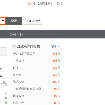
【
登录
】
【
免费注册
】
|
反馈
评
添加企业
公司八卦
企业点评排行榜
更多>>
·
华为技术有限公司
188
条
·
中国银行
168
条
·
百度
130
条
论
·
富士康
137
条
评
·
腾讯(QQ)
552
条
次，如
·
中兴通讯股份有限公司
97
条
·
招商银行
97
条
·
阿里巴巴
83
条