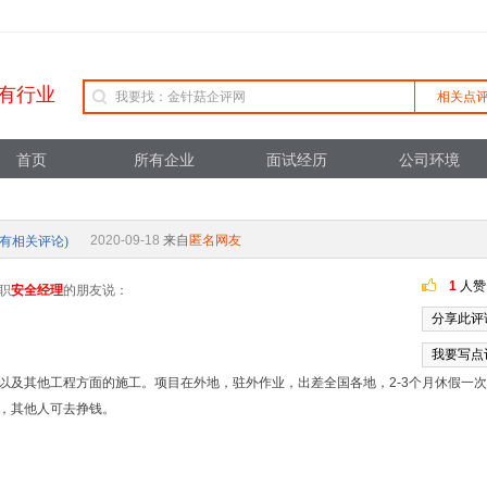
有行业
相关点
首页
所有企业
面试经历
公司环境
2020-09-18
来自
匿名网友
所有相关评论)
1
人赞
职
安全经理
的朋友说：
分享此评
我要写点
以及其他工程方面的施工。项目在外地，驻外作业，出差全国各地，2-3个月休假一
，其他人可去挣钱。