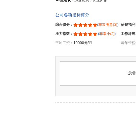
TA的建议：
加速发展，快速扩张
公司各项指标评分
综合得分：
(
非常满意(5)
)
薪资福利
压力指数：
(
非常小(5)
)
工作环境
平均工资：
10000元/月
每年带薪
您需