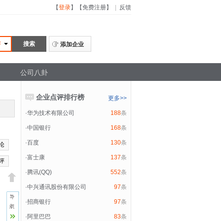
【
登录
】
【
免费注册
】
|
反馈
评
添加企业
公司八卦
企业点评排行榜
更多>>
·
华为技术有限公司
188
条
·
中国银行
168
条
·
百度
130
条
论
·
富士康
137
条
评
·
腾讯(QQ)
552
条
·
中兴通讯股份有限公司
97
条
·
招商银行
97
条
·
阿里巴巴
83
条