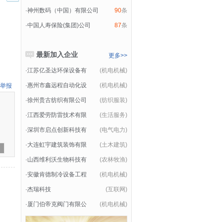
·
神州数码（中国）有限公司
90
条
·
中国人寿保险(集团)公司
87
条
最新加入企业
更多>>
·
江苏亿圣达环保设备有
(机电机械)
·
惠州市鑫远程自动化设
(机电机械)
举报
·
徐州贵古纺织有限公司
(纺织服装)
·
江西爱劳防雷技术有限
(生活服务)
·
深圳市启点创新科技有
(电气电力)
·
大连虹宇建筑装饰有限
(土木建筑)
·
山西维利沃生物科技有
(农林牧渔)
·
安徽肯德制冷设备工程
(机电机械)
·
杰瑞科技
(互联网)
·
厦门伯帝克阀门有限公
(机电机械)