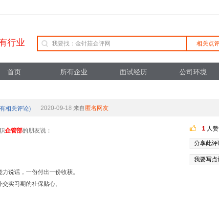
有行业
相关点
首页
所有企业
面试经历
公司环境
2020-09-18
来自
匿名网友
所有相关评论)
1
人赞
职
企管部
的朋友说：
分享此评
我要写点
能力说话，一份付出一份收获。
补交实习期的社保贴心。