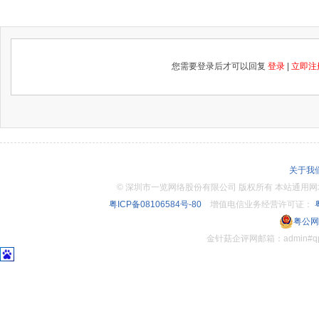
您需要登录后才可以回复
登录
|
立即注
关于我
©
深圳市一览网络股份有限公司 版权所有 本站通用网址：www.
粤ICP备08106584号-80
增值电信业务经营许可证：
粤
粤公网安
金针菇企评网邮箱：admin#q