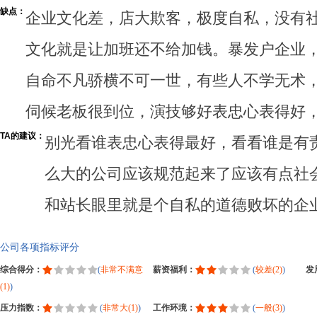
缺点：
企业文化差，店大欺客，极度自私，没有
文化就是让加班还不给加钱。暴发户企业
自命不凡骄横不可一世，有些人不学无术
伺候老板很到位，演技够好表忠心表得好
TA的建议：
别光看谁表忠心表得最好，看看谁是有
么大的公司应该规范起来了应该有点社
和站长眼里就是个自私的道德败坏的企
公司各项指标评分
综合得分：
(
非常不满意
薪资福利：
(
较差(2)
)
发
(1)
)
压力指数：
(
非常大(1)
)
工作环境：
(
一般(3)
)