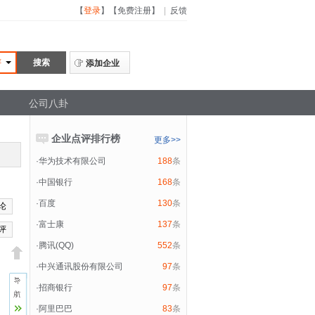
【
登录
】
【
免费注册
】
|
反馈
评
添加企业
公司八卦
企业点评排行榜
更多>>
·
华为技术有限公司
188
条
·
中国银行
168
条
·
百度
130
条
论
·
富士康
137
条
评
·
腾讯(QQ)
552
条
·
中兴通讯股份有限公司
97
条
·
招商银行
97
条
·
阿里巴巴
83
条