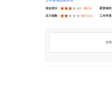
公司各项指标评分
综合得分：
(
一般(3)
)
薪资福利
压力指数：
(
较大(2)
)
工作环境
您需