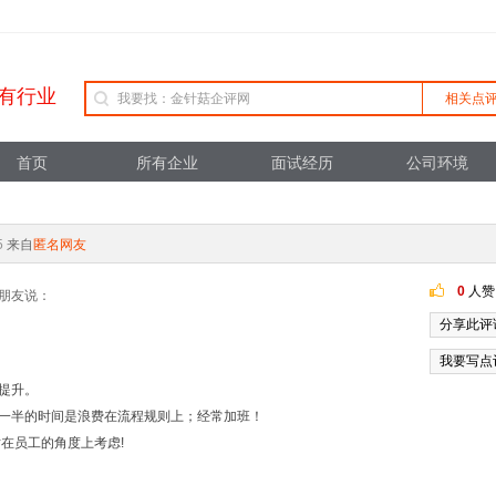
有行业
相关点
首页
所有企业
面试经历
公司环境
5
来自
匿名网友
0
人赞
朋友说：
分享此评
我要写点
提升。
一半的时间是浪费在流程规则上；经常加班！
在员工的角度上考虑!