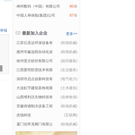
·
神州数码（中国）有限公司
90
条
·
中国人寿保险(集团)公司
87
条
举报
最新加入企业
更多>>
·
江苏亿圣达环保设备有
(机电机械)
·
惠州市鑫远程自动化设
(机电机械)
·
徐州贵古纺织有限公司
(纺织服装)
·
江西爱劳防雷技术有限
(生活服务)
·
深圳市启点创新科技有
(电气电力)
·
大连虹宇建筑装饰有限
(土木建筑)
·
山西维利沃生物科技有
(农林牧渔)
·
安徽肯德制冷设备工程
(机电机械)
·
杰瑞科技
(互联网)
·
厦门伯帝克阀门有限公
(机电机械)