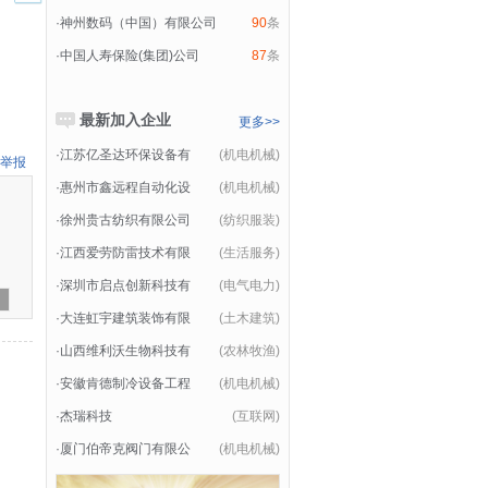
·
神州数码（中国）有限公司
90
条
·
中国人寿保险(集团)公司
87
条
最新加入企业
更多>>
·
江苏亿圣达环保设备有
(机电机械)
举报
·
惠州市鑫远程自动化设
(机电机械)
·
徐州贵古纺织有限公司
(纺织服装)
·
江西爱劳防雷技术有限
(生活服务)
·
深圳市启点创新科技有
(电气电力)
·
大连虹宇建筑装饰有限
(土木建筑)
·
山西维利沃生物科技有
(农林牧渔)
·
安徽肯德制冷设备工程
(机电机械)
·
杰瑞科技
(互联网)
·
厦门伯帝克阀门有限公
(机电机械)