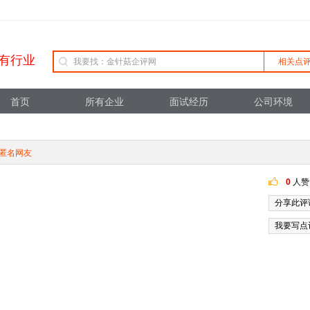
有行业
相关点
首页
所有企业
面试经历
公司环境
匿名网友
0
人赞
分享此评
我要写点