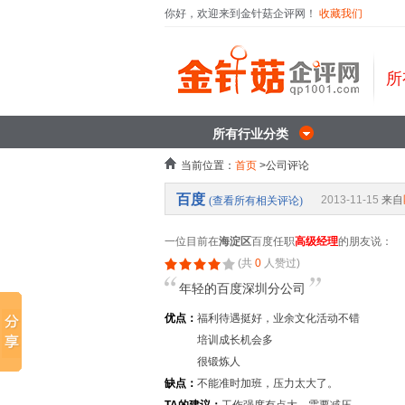
你好，欢迎来到金针菇企评网！
收藏我们
所
所有行业分类
当前位置：
首页
>公司评论
百度
2013-11-15
来自
(查看所有相关评论)
一位目前在
海淀区
百度任职
高级经理
的朋友说：
(共
0
人赞过)
年轻的百度深圳分公司
优点：
福利待遇挺好，业余文化活动不错
培训成长机会多
很锻炼人
缺点：
不能准时加班，压力太大了。