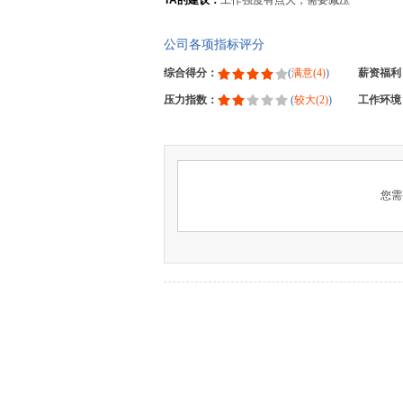
TA的建议：
工作强度有点大，需要减压
公司各项指标评分
综合得分：
(
满意(4)
)
薪资福利
压力指数：
(
较大(2)
)
工作环境
您需