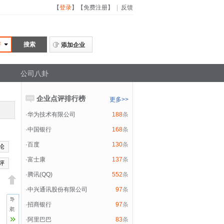
【
登录
】
【
免费注册
】
|
反馈
评
添加企业
公司八卦
企业点评排行榜
更多>>
·
华为技术有限公司
188
条
·
中国银行
168
条
·
百度
130
条
论
·
富士康
137
条
评
·
腾讯(QQ)
552
条
·
中兴通讯股份有限公司
97
条
·
招商银行
97
条
·
阿里巴巴
83
条