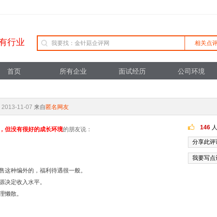
有行业
相关点
首页
所有企业
面试经历
公司环境
2013-11-07
来自
匿名网友
146
人
，但没有很好的成长环境
的朋友说：
分享此评
我要写点
售这种编外的，福利待遇很一般。
源决定收入水平。
理懒散。