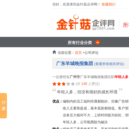
你好，欢迎来到金针菇企评网！
收藏我们
所
所有行业分类
当前位置：
首页
>公司评论
广东羊城晚报集团
(查看所有相关评论)
一位曾经在
广州市
广东羊城晚报集团任职
年轻人多
(共
146
人赞过)
年轻人多，但没有很好的成长环境
优点：
编制内的员工福利待遇都较好。但像广告销
收入主要靠提成，基本底薪都很低。客户资
业务压力相对不大，上班时间较为轻松，管
年轻人多，公司氛围较为融洽