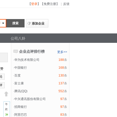
【
登录
】
【
免费注册
】
|
反馈
评
添加企业
公司八卦
企业点评排行榜
更多>>
·
华为技术有限公司
188
条
·
中国银行
168
条
赞
·
百度
130
条
论
·
富士康
137
条
评
·
腾讯(QQ)
552
条
·
中兴通讯股份有限公司
97
条
·
招商银行
97
条
·
阿里巴巴
83
条