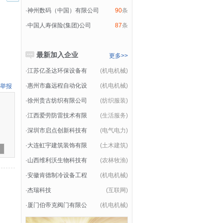
·
神州数码（中国）有限公司
90
条
·
中国人寿保险(集团)公司
87
条
最新加入企业
更多>>
·
江苏亿圣达环保设备有
(机电机械)
·
惠州市鑫远程自动化设
(机电机械)
举报
·
徐州贵古纺织有限公司
(纺织服装)
·
江西爱劳防雷技术有限
(生活服务)
·
深圳市启点创新科技有
(电气电力)
·
大连虹宇建筑装饰有限
(土木建筑)
·
山西维利沃生物科技有
(农林牧渔)
·
安徽肯德制冷设备工程
(机电机械)
·
杰瑞科技
(互联网)
·
厦门伯帝克阀门有限公
(机电机械)