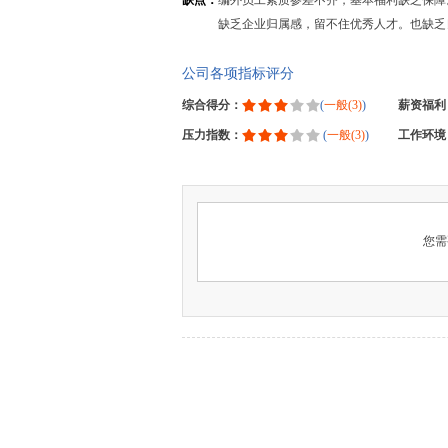
缺点：
编外员工素质参差不齐，基本福利缺乏保障
缺乏企业归属感，留不住优秀人才。也缺乏
公司各项指标评分
综合得分：
(
一般(3)
)
薪资福利
压力指数：
(
一般(3)
)
工作环境
您需