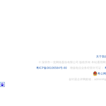
关于我
©
深圳市一览网络股份有限公司 版权所有 本站通用网址：www.
粤ICP备08106584号-80
增值电信业务经营许可证：
粤
粤公网安
金针菇企评网邮箱：admin#q