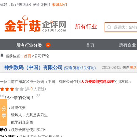
你好，欢迎来到金针菇企评网！
收藏我们
所有行业
首页
所有企业
所有行业分类
当前位置：
首页
>公司评论
神州数码（中国）有限公司
2013-08-05
来自
匿名
(查看所有相关评论)
一位目前在
海淀区
神州数码（中国）有限公司任职
人力资源部招聘助理
的朋友说：
(共
0
人赞过)
很不错的公司！
优点：
环境优美
锻炼人，尤其是实习生
能学到真东西
缺点：
领导会随意使用实习生