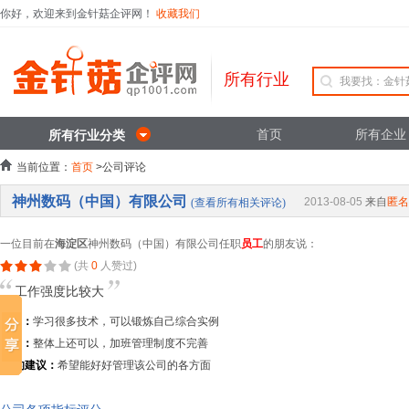
你好，欢迎来到金针菇企评网！
收藏我们
所有行业
首页
所有企业
所有行业分类
当前位置：
首页
>公司评论
神州数码（中国）有限公司
2013-08-05
来自
匿名
(查看所有相关评论)
一位目前在
海淀区
神州数码（中国）有限公司任职
员工
的朋友说：
(共
0
人赞过)
工作强度比较大
优点：
学习很多技术，可以锻炼自己综合实例
缺点：
整体上还可以，加班管理制度不完善
TA的建议：
希望能好好管理该公司的各方面