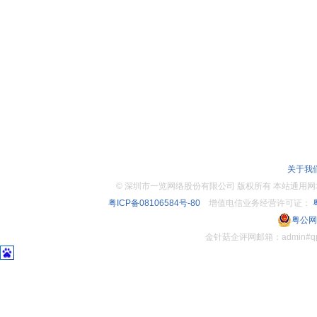
关于我
©
深圳市一览网络股份有限公司 版权所有 本站通用网址：www.
粤ICP备08106584号-80
增值电信业务经营许可证：
粤
粤公网安
金针菇企评网邮箱：admin#q