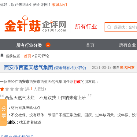
你好，欢迎来到金针菇企评网！
收藏我们
所有行业
首页
所有企业
所有行业分类
当前位置：
首页
>公司评论
西安市西蓝天然气集团
2021-03-18
来自
匿名网友
(查看所有相关评论)
一位曾经在
西安市
西安市西蓝天然气集团任职
行政
的朋友说：
(共
1
人赞过)
西蓝天然气太烂，不建议找工作的来这上班
优点：
这公司真没啥优点
缺点：
不交社保、没有双休、节假日不能正常放假、国庆、过年放四天。没年假、没
TA的建议：
找工作着绕道