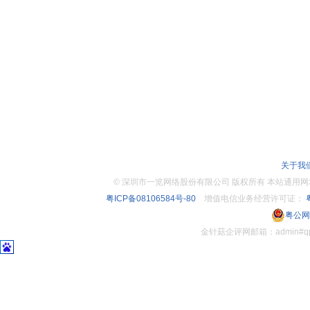
关于我
©
深圳市一览网络股份有限公司 版权所有 本站通用网址：www.
粤ICP备08106584号-80
增值电信业务经营许可证：
粤
粤公网安
金针菇企评网邮箱：admin#q