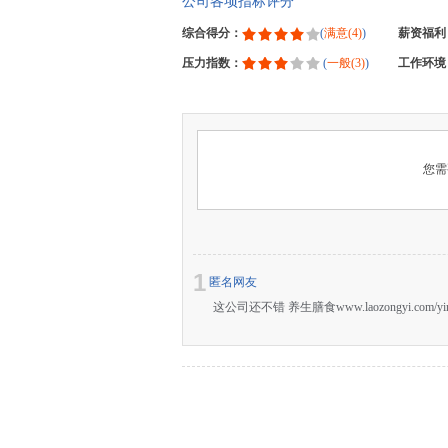
公司各项指标评分
综合得分：
(
满意(4)
)
薪资福利
压力指数：
(
一般(3)
)
工作环境
您需
1
匿名网友
这公司还不错 养生膳食www.laozongyi.com/yin