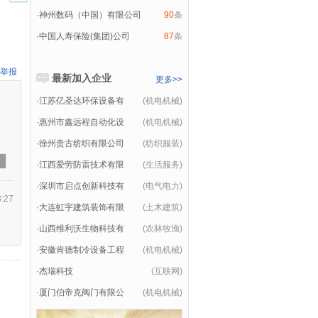
·
神州数码（中国）有限公司
90
条
·
中国人寿保险(集团)公司
87
条
举报
最新加入企业
更多>>
·
江苏亿圣达环保设备有
(机电机械)
·
惠州市鑫远程自动化设
(机电机械)
·
徐州贵古纺织有限公司
(纺织服装)
·
江西爱劳防雷技术有限
(生活服务)
·
深圳市启点创新科技有
(电气电力)
3:27
·
大连虹宇建筑装饰有限
(土木建筑)
·
山西维利沃生物科技有
(农林牧渔)
·
安徽肯德制冷设备工程
(机电机械)
·
杰瑞科技
(互联网)
·
厦门伯帝克阀门有限公
(机电机械)