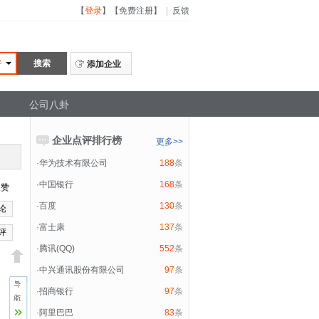
【
登录
】
【
免费注册
】
|
反馈
评
添加企业
公司八卦
企业点评排行榜
更多>>
·
华为技术有限公司
188
条
·
中国银行
168
条
赞
·
百度
130
条
论
·
富士康
137
条
评
·
腾讯(QQ)
552
条
·
中兴通讯股份有限公司
97
条
·
招商银行
97
条
·
阿里巴巴
83
条