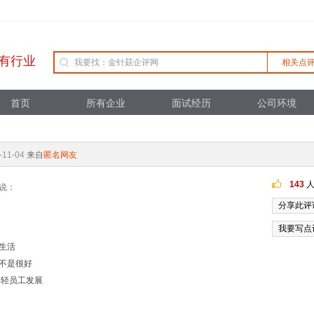
有行业
相关点
首页
所有企业
面试经历
公司环境
-11-04
来自
匿名网友
143
人
说：
分享此评
我要写点
生活
不是很好
年轻员工发展