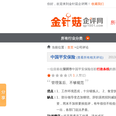
你好，欢迎来到金针菇企评网！
收藏我们
所
所有行业分类
当前位置：
首页
>公司评论
中国平安保险
2013
(查看所有相关评论)
一位目前在
深圳市
中国平安保险任职
行政条线
的朋
(共
1
人赞过)
管理落后、不够规范
优点：
1、工作环境恶劣，十分锻炼人。 2、食堂
缺点：
1、部分领导变态加猥琐。辞职居然招到威胁
资，周末不加班要挨批评，有年假但不给批
一出，各部门说法矛盾。