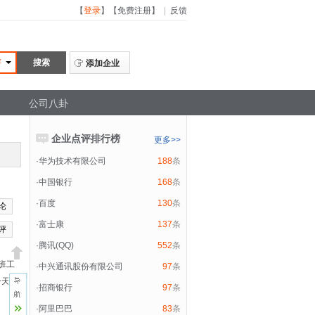
【
登录
】
【
免费注册
】
|
反馈
评
添加企业
公司八卦
企业点评排行榜
更多>>
·
华为技术有限公司
188
条
·
中国银行
168
条
·
百度
130
条
论
·
富士康
137
条
评
·
腾讯(QQ)
552
条
班工
·
中兴通讯股份有限公司
97
条
一天是
·
招商银行
97
条
·
阿里巴巴
83
条