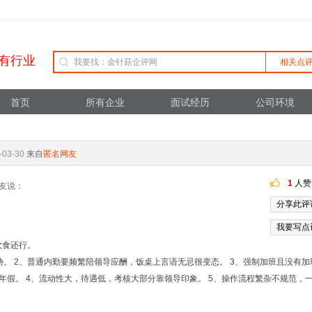
有行业
相关点
首页
所有企业
面试经历
公司环境
-03-30
来自
匿名网友
1
人赞
友说：
分享此评
我要写点
饮食还行。
。 2、普通内勤要频繁陪领导应酬，饭桌上言语无忌很变态。 3、强制加班且没有加
年假。 4、流动性大，待遇低，考核大部分靠领导印象。 5、操作流程繁杂不规范，