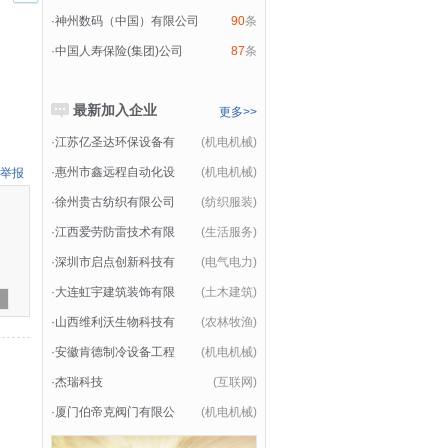
·
神州数码（中国）有限公司
90
条
·
中国人寿保险(集团)公司
87
条
最新加入企业
更多>>
·
江苏亿圣达环保设备有
(机电机械)
·
惠州市鑫远程自动化设
(机电机械)
举报
·
徐州贵古纺织有限公司
(纺织服装)
·
江西爱劳防雷技术有限
(生活服务)
·
深圳市启点创新科技有
(电气电力)
·
大连虹宇建筑装饰有限
(土木建筑)
·
山西维利沃生物科技有
(农林牧渔)
·
安徽肯德制冷设备工程
(机电机械)
·
杰瑞科技
(互联网)
·
厦门伯帝克阀门有限公
(机电机械)