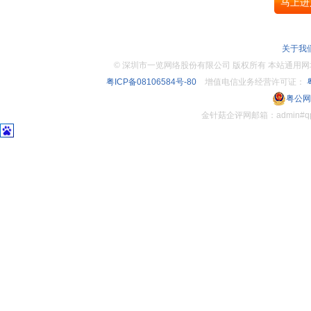
关于我
©
深圳市一览网络股份有限公司 版权所有 本站通用网址：www.
粤ICP备08106584号-80
增值电信业务经营许可证：
粤
粤公网安
金针菇企评网邮箱：admin#q