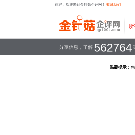
你好，欢迎来到金针菇企评网！
收藏我们
所
562764
分享信息，了解
温馨提示：
您