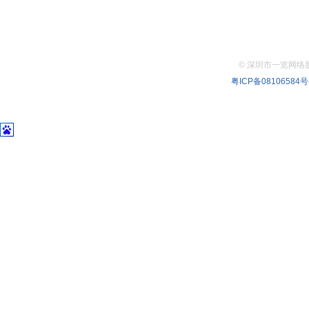
©
深圳市一览网络股份有
粤ICP备08106584号