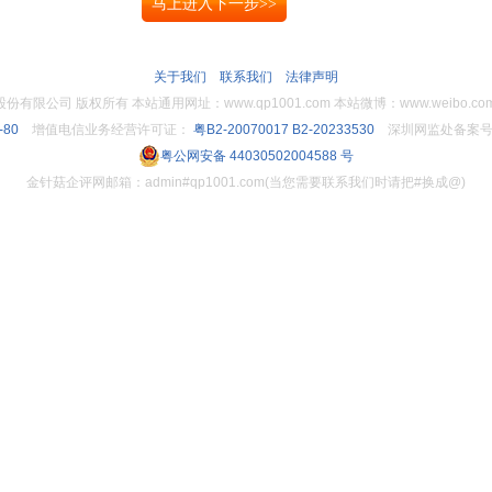
关于我们
联系我们
法律声明
限公司 版权所有 本站通用网址：www.qp1001.com 本站微博：www.weibo.com/
-80
增值电信业务经营许可证：
粤B2-20070017
B2-20233530
深圳网监处备案号： 4
粤公网安备 44030502004588 号
金针菇企评网邮箱：admin#qp1001.com(当您需要联系我们时请把#换成@)