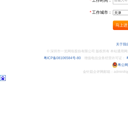
*
工作时间：
*
工作城市：
关于我
©
深圳市一览网络股份有限公司 版权所有 本站通用网址：www.
粤ICP备08106584号-80
增值电信业务经营许可证：
粤
粤公网安
金针菇企评网邮箱：admin#q