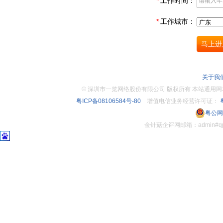
*
工作时间：
*
工作城市：
关于我
©
深圳市一览网络股份有限公司 版权所有 本站通用网址：www.
粤ICP备08106584号-80
增值电信业务经营许可证：
粤
粤公网安
金针菇企评网邮箱：admin#q