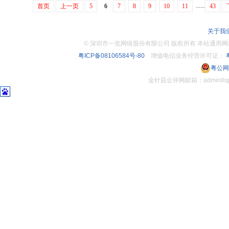
......
首页
上一页
5
6
7
8
9
10
11
43
关于我
©
深圳市一览网络股份有限公司 版权所有 本站通用网址：www.
粤ICP备08106584号-80
增值电信业务经营许可证：
粤
粤公网安
金针菇企评网邮箱：admin#q