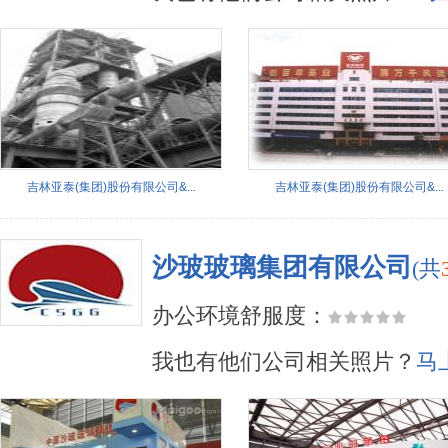
吉林亚泰(集团)股份有限公司&...
吉林亚泰(集团)股份有限公司&...
沙玻玻璃集团有限公司
(共
办公环境舒服度：
我也有他们公司相关照片？
马