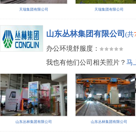
天瑞集团有限公司
天瑞集团有限公司
山东丛林集团有限公司
(共
办公环境舒服度：
我也有他们公司相关照片？
马
山东丛林集团有限公司
山东丛林集团有限公司