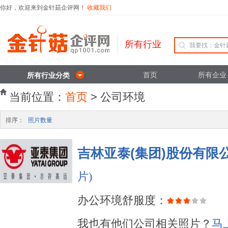
你好，欢迎来到金针菇企评网！
收藏我们
所有行业
首页
所有企业
所有行业分类
当前位置：
首页
> 公司环境
排序：
照片数量
吉林亚泰(集团)股份有限
片)
办公环境舒服度：
我也有他们公司相关照片？
马