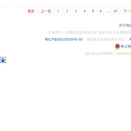
......
首页
上一页
1
2
3
4
5
6
43
下一
关于我
©
深圳市一览网络股份有限公司 版权所有 本站通用网址：www.
粤ICP备08106584号-80
增值电信业务经营许可证：
粤
粤公网安
金针菇企评网邮箱：admin#q