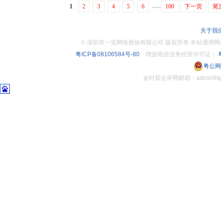
......
1
2
3
4
5
6
100
下一页
尾
关于我
©
深圳市一览网络股份有限公司 版权所有 本站通用网址：www.
粤ICP备08106584号-80
增值电信业务经营许可证：
粤
粤公网安
金针菇企评网邮箱：admin#q