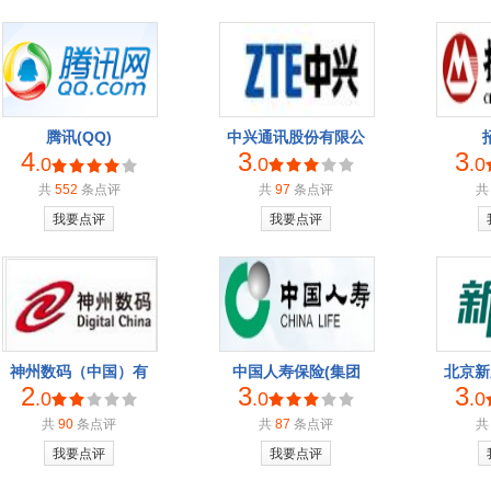
腾讯(QQ)
中兴通讯股份有限公
4
3
3
.0
.0
.0
共
552
条点评
共
97
条点评
我要点评
我要点评
神州数码（中国）有
中国人寿保险(集团
北京新
2
3
3
.0
.0
.0
共
90
条点评
共
87
条点评
我要点评
我要点评