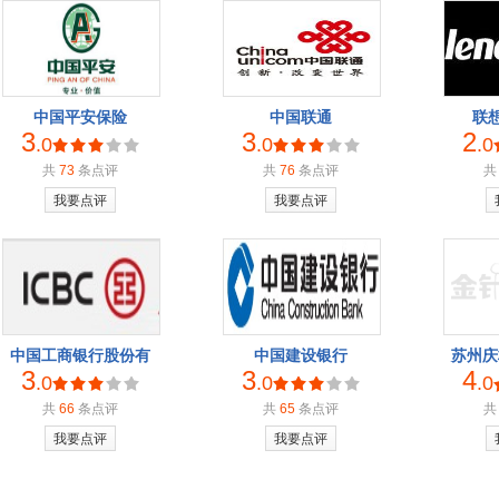
中国平安保险
中国联通
联想
3
3
2
.0
.0
.0
共
73
条点评
共
76
条点评
我要点评
我要点评
中国工商银行股份有
中国建设银行
苏州庆
3
3
4
.0
.0
.0
共
66
条点评
共
65
条点评
我要点评
我要点评