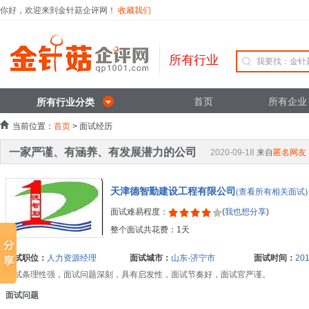
你好，欢迎来到金针菇企评网！
收藏我们
所有行业
首页
所有企业
所有行业分类
当前位置：
首页
> 面试经历
一家严谨、有涵养、有发展潜力的公司
2020-09-18
来自
匿名网友
天津德智勤建设工程有限公司
(查看所有相关面试)
面试难易程度：
(
我也想分享
)
整个面试共花费：1天
面试职位：
人力资源经理
面试城市：
山东-济宁市
面试时间：
201
面试条理性强，面试问题深刻，具有启发性，面试节奏好，面试官严谨。
面试问题