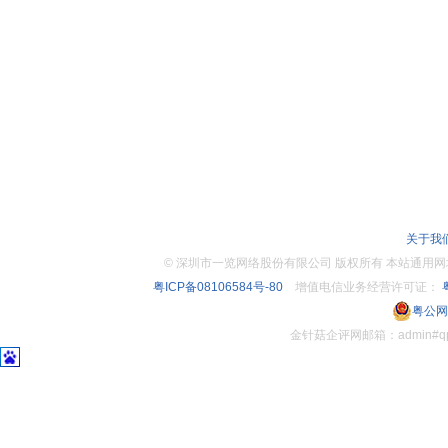
关于我
©
深圳市一览网络股份有限公司 版权所有 本站通用网址：www.
粤ICP备08106584号-80
增值电信业务经营许可证：
粤
粤公网安
金针菇企评网邮箱：admin#q