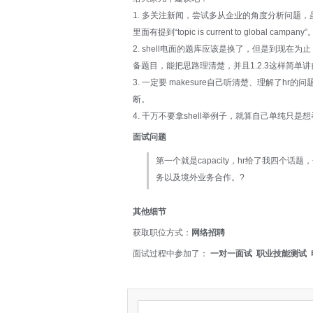
1. 多关注新闻，尝试多从企业的角度分析问题，
里面有提到“topic is current to gl
2. shell电面的题库应该是换了，但是到现
备题目，能把思路理清楚，并且1.2.3这样简单
3. 一定要 makesure自己听清楚、理解了
断。
4. 千万不要拿shell举例子，就算自己单纯只
面试问题
第一个就是capacity，hr给了我四
务以及境外业务合作。?
其他细节
获取职位方式：
网络招聘
面试过程中参加了：
一对一面试 职业技能测试