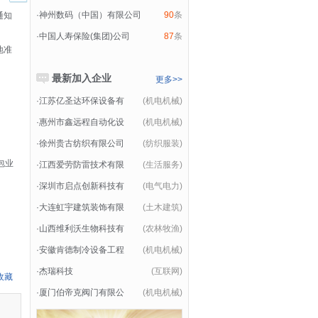
·
神州数码（中国）有限公司
90
条
通知
·
中国人寿保险(集团)公司
87
条
地准
最新加入企业
更多>>
·
江苏亿圣达环保设备有
(机电机械)
·
惠州市鑫远程自动化设
(机电机械)
·
徐州贵古纺织有限公司
(纺织服装)
包业
·
江西爱劳防雷技术有限
(生活服务)
·
深圳市启点创新科技有
(电气电力)
·
大连虹宇建筑装饰有限
(土木建筑)
·
山西维利沃生物科技有
(农林牧渔)
·
安徽肯德制冷设备工程
(机电机械)
·
杰瑞科技
(互联网)
收藏
·
厦门伯帝克阀门有限公
(机电机械)