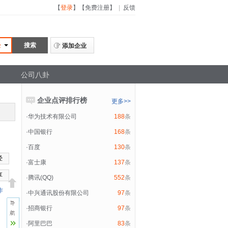
【
登录
】
【
免费注册
】
|
反馈
经
添加企业
公司八卦
企业点评排行榜
更多>>
·
华为技术有限公司
188
条
·
中国银行
168
条
·
百度
130
条
经
·
富士康
137
条
享
·
腾讯(QQ)
552
条
作
·
中兴通讯股份有限公司
97
条
·
招商银行
97
条
·
阿里巴巴
83
条