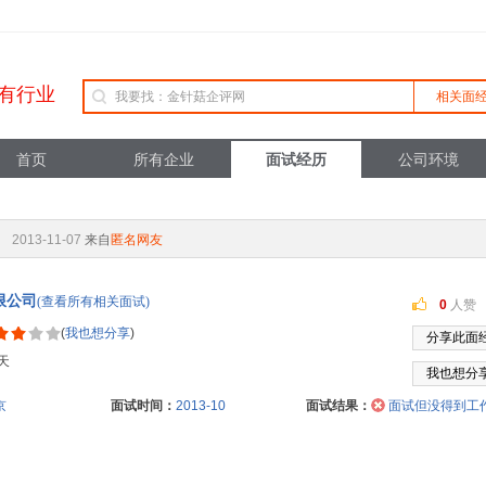
有行业
相关面
首页
所有企业
面试经历
公司环境
2013-11-07
来自
匿名网友
限公司
(查看所有相关面试)
0
人赞
(
我也想分享
)
分享此面
天
我也想分
京
面试时间：
2013-10
面试结果：
面试但没得到工