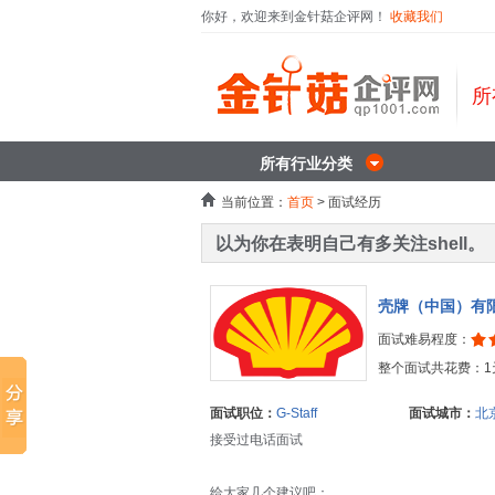
你好，欢迎来到金针菇企评网！
收藏我们
所
所有行业分类
当前位置：
首页
> 面试经历
以为你在表明自己有多关注shell。
壳牌（中国）有
面试难易程度：
整个面试共花费：1
面试职位：
G-Staff
面试城市：
北
接受过电话面试
给大家几个建议吧：