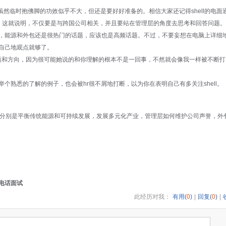
虽然临时抱佛脚的功效似乎不大，但还是要好好准备的。相信大家还记得shell的电面
obal campany”。这就说明，不仅要是与跨国公司相关，并且要站在管理层的角度去思考和回答问题。
在为止，能源和外包还是很热门的话题，应该也是高频话题。不过，不要妄想在电脑上详细
讲自己地观点就够了。
hr的问题和方向，因为很可能她说的和你理解的根本不是一回事，不然就会像我一样被不断打
是想举个熟悉的了解的例子，也会被hr很不屑地打断，以为你在表明自己有多关注shell。
个话题，分别是平衡传统能源和可持续发展，发展多元化产业，管理层如何维护公司声誉，外
 电话面试
此经历对我：
有用(
0
)
|
回复(
0
)
|