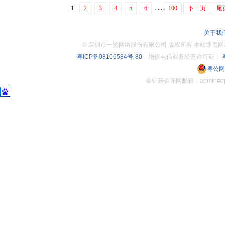
......
1
2
3
4
5
6
100
下一页
尾
关于我
©
深圳市一览网络股份有限公司 版权所有 本站通用网址：www.
粤ICP备08106584号-80
增值电信业务经营许可证：
粤
粤公网安
金针菇企评网邮箱：admin#q