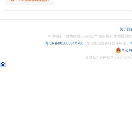
关于我
©
深圳市一览网络股份有限公司 版权所有 本站通用网址：www.
粤ICP备08106584号-80
增值电信业务经营许可证：
粤
粤公网安
金针菇企评网邮箱：admin#q