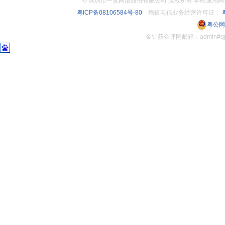
©
深圳市一览网络股份有限公司 版权所有 本站通用网址：www.
粤ICP备08106584号-80
增值电信业务经营许可证：
粤
粤公网安
金针菇企评网邮箱：admin#q