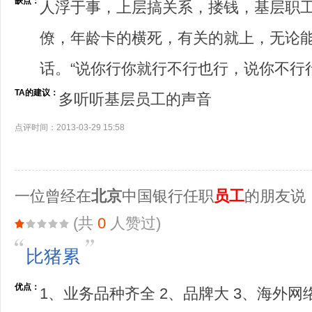
缺点：
人浮于事，上层搞关系，搂钱，基层职工像
僚，年龄卡的横死，有关的就上，无论
话。“说你行你就行不行也行，说你不行
TA的建议：
多听听基层员工的声音
点评时间：2013-03-29 15:58
一位曾经在
北京
中国银行任职
员工
的朋友说
(共
0
人赞过)
比猪累
优点：
1、业务品种齐全 2、品牌大 3、海外网