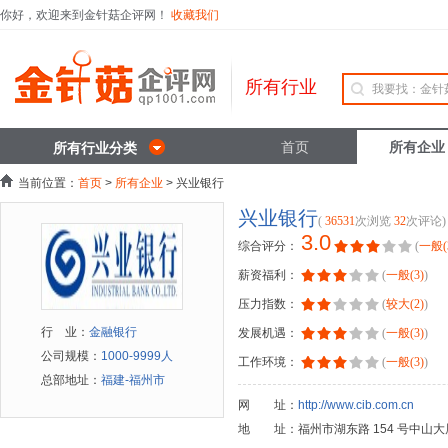
你好，欢迎来到金针菇企评网！
收藏我们
所有行业
首页
所有企业
所有行业分类
当前位置：
首页
>
所有企业
> 兴业银行
兴业银行
(
36531
次浏览
32
次评论)
3.0
综合评分：
(
一般(
薪资福利：
(
一般(3)
)
压力指数：
(
较大(2)
)
行 业：
金融银行
发展机遇：
(
一般(3)
)
公司规模：
1000-9999人
工作环境：
(
一般(3)
)
总部地址：
福建-福州市
网 址：
http://www.cib.com.cn
地 址：福州市湖东路 154 号中山大厦 A