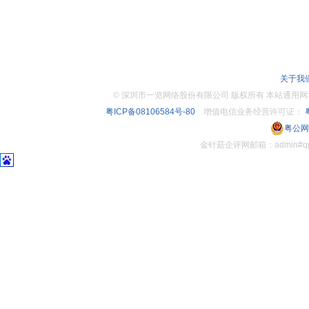
关于我
©
深圳市一览网络股份有限公司 版权所有 本站通用网址：www.
粤ICP备08106584号-80
增值电信业务经营许可证：
粤
粤公网安
金针菇企评网邮箱：admin#q