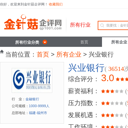
你好，欢迎来到金针菇企评网！
收藏我们
所有行业
首页
所有企业
所有行业分类
当前位置：
首页
>
所有企业
> 兴业银行
兴业银行
(
36514
3.0
综合评分：
薪资福利：
(
行 业：
金融银行
压力指数：
(
公司规模：
1000-9999人
总部地址：
福建-福州市
发展机遇：
(
工作环境：
(