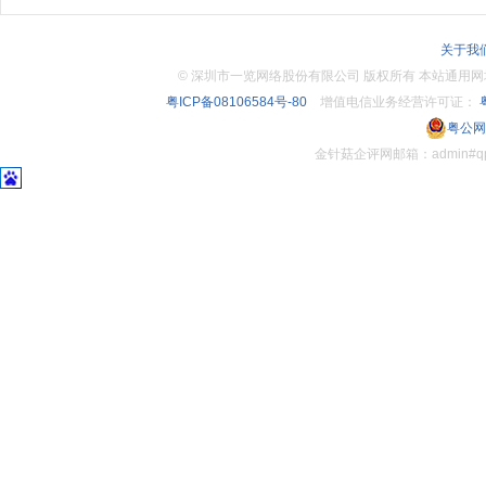
关于我
©
深圳市一览网络股份有限公司 版权所有 本站通用网址：www.
粤ICP备08106584号-80
增值电信业务经营许可证：
粤
粤公网安
金针菇企评网邮箱：admin#q