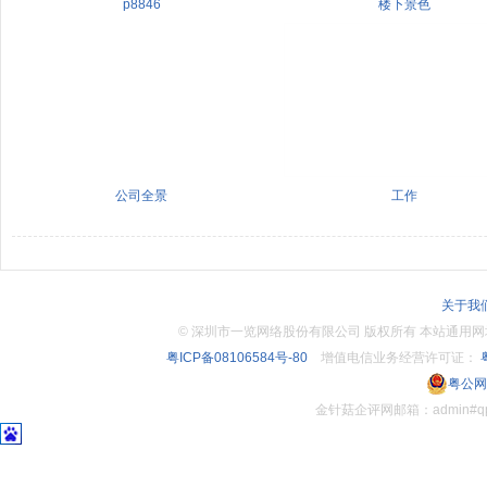
p8846
楼下景色
公司全景
工作
关于我
©
深圳市一览网络股份有限公司 版权所有 本站通用网址：www.
粤ICP备08106584号-80
增值电信业务经营许可证：
粤
粤公网安
金针菇企评网邮箱：admin#q