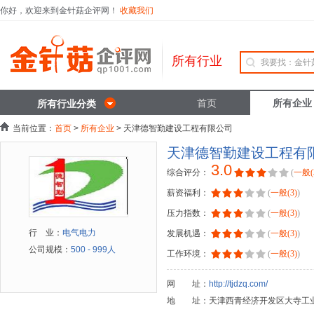
你好，欢迎来到金针菇企评网！
收藏我们
所有行业
首页
所有企业
所有行业分类
当前位置：
首页
>
所有企业
> 天津德智勤建设工程有限公司
天津德智勤建设工程有
3.0
综合评分：
(
一般(
薪资福利：
(
一般(3)
)
压力指数：
(
一般(3)
)
行 业：
电气电力
发展机遇：
(
一般(3)
)
公司规模：
500 - 999人
工作环境：
(
一般(3)
)
网 址：
http://tjdzq.com/
地 址：天津西青经济开发区大寺工