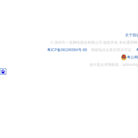
关于我
©
深圳市一览网络股份有限公司 版权所有 本站通用网址：www.
粤ICP备08106584号-80
增值电信业务经营许可证：
粤
粤公网安
金针菇企评网邮箱：admin#q