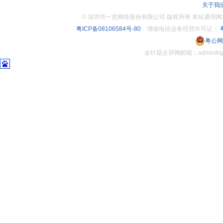
关于我
©
深圳市一览网络股份有限公司 版权所有 本站通用网址：www.
粤ICP备08106584号-80
增值电信业务经营许可证：
粤
粤公网安
金针菇企评网邮箱：admin#q