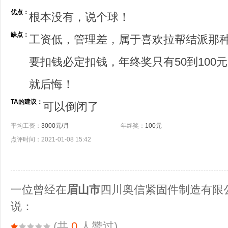
优点：
根本没有，说个球！
缺点：
工资低，管理差，属于喜欢拉帮结派那
要扣钱必定扣钱，年终奖只有50到100
就后悔！
TA的建议：
可以倒闭了
平均工资：
3000元/月
年终奖：
100元
点评时间：2021-01-08 15:42
一位曾经在
眉山市
四川奥信紧固件制造有限
说：
(共
0
人赞过)