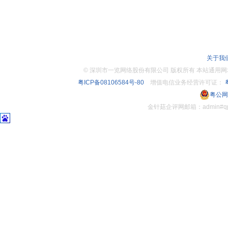
关于我
©
深圳市一览网络股份有限公司 版权所有 本站通用网址：www.
粤ICP备08106584号-80
增值电信业务经营许可证：
粤
粤公网安
金针菇企评网邮箱：admin#q