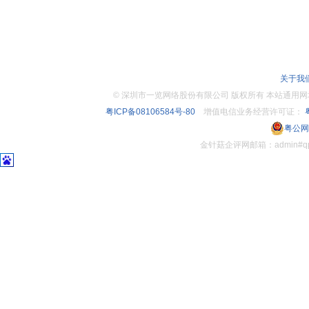
关于我
©
深圳市一览网络股份有限公司 版权所有 本站通用网址：www.
粤ICP备08106584号-80
增值电信业务经营许可证：
粤
粤公网安
金针菇企评网邮箱：admin#q