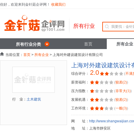
你好，欢迎来到金针菇企评网！
收藏我们
所有行业
首页
所有企业
所有行业分类
当前位置：
首页
>
所有企业
> 上海对外建设建筑设计有限公司
上海对外建设建筑设计
2.0
综合评分：
(
不满意
薪资福利：
(
较差(2)
)
压力指数：
(
非常大(1)
)
行 业：
土木建筑
发展机遇：
(
较差(2)
)
工作环境：
(
一般(3)
)
网 址：
http://www.shangwaijian.co
地 址：上海市静安区