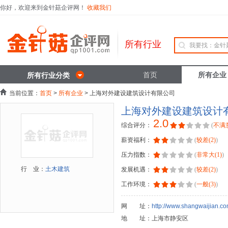
你好，欢迎来到金针菇企评网！
收藏我们
所有行业
首页
所有企业
所有行业分类
当前位置：
首页
>
所有企业
> 上海对外建设建筑设计有限公司
上海对外建设建筑设计
2.0
综合评分：
(
不满意
薪资福利：
(
较差(2)
)
压力指数：
(
非常大(1)
)
行 业：
土木建筑
发展机遇：
(
较差(2)
)
工作环境：
(
一般(3)
)
网 址：
http://www.shangwaijian.co
地 址：上海市静安区