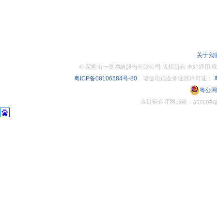
关于我
©
深圳市一览网络股份有限公司 版权所有 本站通用网址：www.
粤ICP备08106584号-80
增值电信业务经营许可证：
粤
粤公网安
金针菇企评网邮箱：admin#q