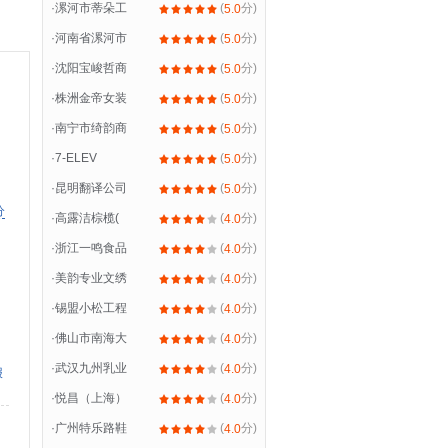
·
漯河市蒂朵工
(
分)
5.0
·
河南省漯河市
(
分)
5.0
·
沈阳宝峻哲商
(
分)
5.0
·
株洲金帝女装
(
分)
5.0
·
南宁市绮韵商
(
分)
5.0
·
7-ELEV
(
分)
5.0
·
昆明翻译公司
(
分)
5.0
分
·
高露洁棕榄(
(
分)
4.0
·
浙江一鸣食品
(
分)
4.0
·
美韵专业文绣
(
分)
4.0
·
锡盟小松工程
(
分)
4.0
·
佛山市南海大
(
分)
4.0
·
武汉九州乳业
(
分)
4.0
报
·
悦昌（上海）
(
分)
4.0
·
广州特乐路鞋
(
分)
4.0