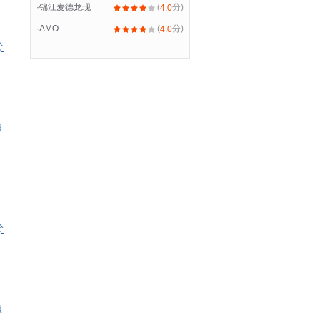
·
锦江麦德龙现
(
分)
4.0
·
AMO
(
分)
4.0
分
报
分
报