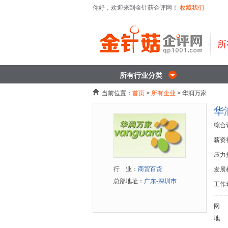
你好，欢迎来到金针菇企评网！
收藏我们
所
所有行业分类
当前位置：
首页
>
所有企业
> 华润万家
华
综合
薪资
压力
行 业：
商贸百货
发展
总部地址：
广东-深圳市
工作
网
地 