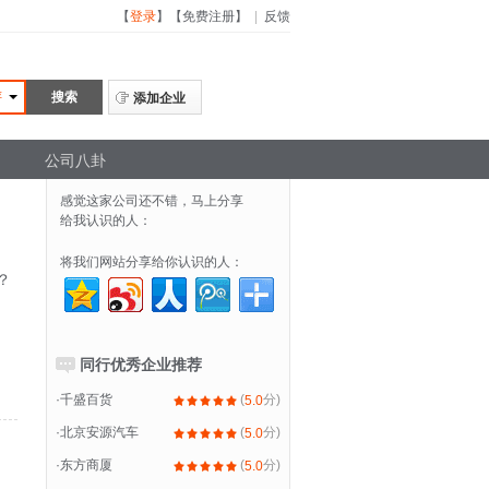
【
登录
】
【
免费注册
】
|
反馈
评
添加企业
公司八卦
感觉这家公司还不错，马上分享
给我认识的人：
将我们网站分享给你认识的人：
？
同行优秀企业推荐
·
千盛百货
(
分)
5.0
·
北京安源汽车
(
分)
5.0
·
东方商厦
(
分)
5.0