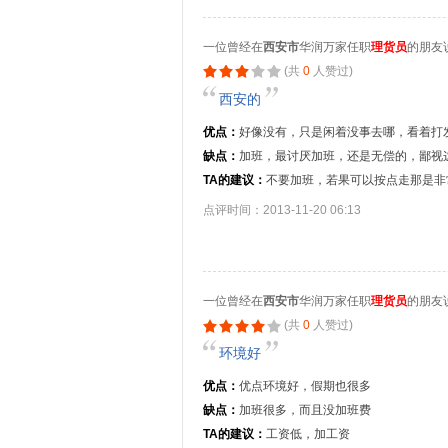
一位曾经在
西安市
华润万家任职
理货员
的朋友
(共
0
人赞过)
西安的
优点：
好像没有，只是闲着没事去哪，看着打
缺点：
加班，最讨厌加班，还是无偿的，鄙视
TA的建议：
不要加班，若果可以按点走那是非
点评时间：2013-11-20 06:13
一位曾经在
西安市
华润万家任职
理货员
的朋友
(共
0
人赞过)
环境好
优点：
优点环境好，假期也很多
缺点：
加班很多，而且没加班费
TA的建议：
工资低，加工资