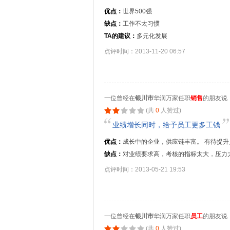
优点：
世界500强
缺点：
工作不太习惯
TA的建议：
多元化发展
点评时间：2013-11-20 06:57
一位曾经在
银川市
华润万家任职
销售
的朋友说
(共
0
人赞过)
业绩增长同时，给予员工更多工钱
优点：
成长中的企业，供应链丰富。 有待提
缺点：
对业绩要求高，考核的指标太大，压力
点评时间：2013-05-21 19:53
一位曾经在
银川市
华润万家任职
员工
的朋友说
(共
0
人赞过)