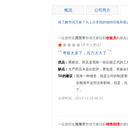
概况
公司简介
很了解华润万家？马上分享我的独特经验和观
一位曾经在
西安市
华润万家任职
收银员
的朋友
(共
0
人赞过)
考核太多了，压力太大了
优点：
离家近。而且是我第一份比较正式的工
缺点：
太严而且永远在批评，要知道，表扬会
TA的建议：
我有一种感觉，就是公司的制度看
在顺境中这些没有影响，但是，当
了。
点评时间：2013-11-20 06:31
一位曾经在
珠海市
华润万家任职
销售助理
的朋