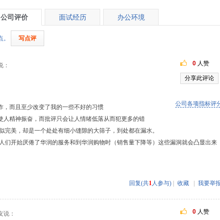
公司评价
面试经历
办公环境
点。
写点评
0
人赞
说：
分享此评论
公司各项指标评
作，而且至少改变了我的一些不好的习惯
使人精神振奋，而批评只会让人情绪低落从而犯更多的错
似完美，却是一个处处有细小缝隙的大筛子，到处都在漏水。
人们开始厌倦了华润的服务和到华润购物时（销售量下降等）这些漏洞就会凸显出来
回复(共
1
人参与)
|
收藏
|
我要举
0
人赞
友说：