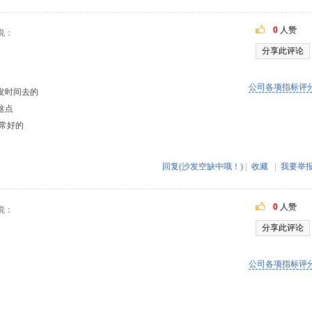
0
人赞
说：
分享此评论
公司各项指标评
发时间去的
这点
常好的
回复(沙发空缺中哦！)
|
收藏
|
我要举
0
人赞
说：
分享此评论
公司各项指标评