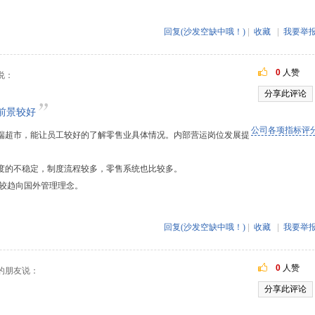
回复(沙发空缺中哦！)
|
收藏
|
我要举
0
人赞
说：
分享此评论
前景较好
公司各项指标评
端超市，能让员工较好的了解零售业具体情况。内部营运岗位发展提
度的不稳定，制度流程较多，零售系统也比较多。
较趋向国外管理理念。
回复(沙发空缺中哦！)
|
收藏
|
我要举
0
人赞
的朋友说：
分享此评论