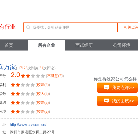
有行业
相关点
首页
所有企业
面试经历
公司环境
润万家
(
17123
次浏览
31
次评论)
2.0
评分：
(
不满意(2)
)
你觉得这家公司怎么样
福利：
(
较差(2)
)
我要点评>>
指数：
(
较大(2)
)
我的面试>>
机遇：
(
较差(2)
)
环境：
(
较差(2)
)
 址：
http://www.crv.com.cn/
址：深圳市罗湖区水贝二路27号