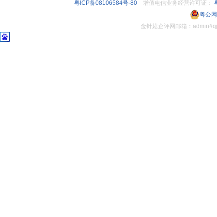
粤ICP备08106584号-80
增值电信业务经营许可证：
粤
粤公网安
金针菇企评网邮箱：admin#q