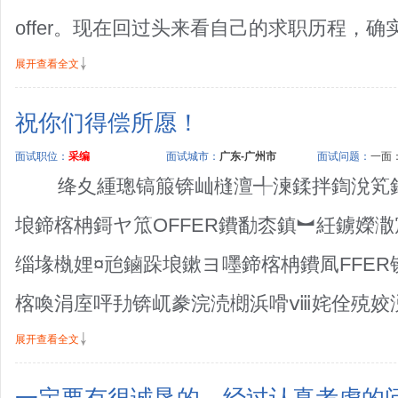
offer。现在回过头来看自己的求职历程，确实还
展开查看全文
祝你们得偿所愿！
面试职位：
采编
面试城市：
广东-广州市
面试问题：
一面：
绛夊緟璁镐箙锛屾槰澶╃湅鍒拌鍧涗笂鍚
埌鍗楁柟鎶ヤ笟OFFER鐨勫枩鎮︼紝鐪嬫
缁堟槸娌¤兘鏀跺埌鏉ヨ嚜鍗楁柟鐨凮FFE
楁喚涓庢呯劧锛屼豢浣涜樃浜嗗ⅷ姹佺殑姣涚瑪
展开查看全文