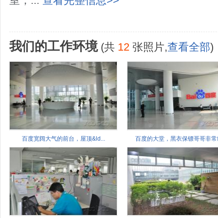
室，...
查看完整信息>>
我们的工作环境
(共
12
张照片,
查看全部
)
百度宽阔大气的前台，屋顶&ld...
百度的大堂，黑衣保镖哥哥非常给.