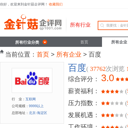
你好，欢迎来到金针菇企评网！
收藏我们
所有行业
首页
所有企业
所有行业分类
当前位置：
首页
>
所有企业
> 百度
百度
(
37762
次浏览
3.0
综合评分：
薪资福利：
(
行 业：
互联网
压力指数：
(
公司规模：
9999以上
总部地址：
北京-海淀区
发展机遇：
(
工作环境：
(