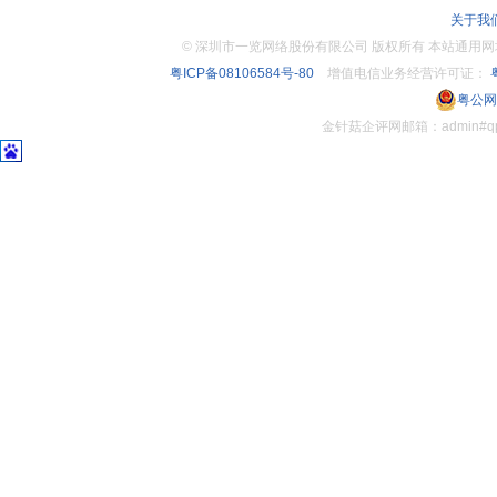
关于我
©
深圳市一览网络股份有限公司 版权所有 本站通用网址：www.
粤ICP备08106584号-80
增值电信业务经营许可证：
粤
粤公网安
金针菇企评网邮箱：admin#q