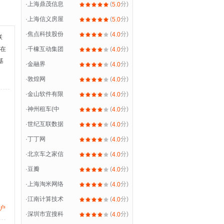
·
上海鼎茂信息
(
分)
5.0
·
上海信义房屋
(
分)
5.0
·
焦点科技股份
(
分)
4.0
联
正在
·
千橡互动集团
(
分)
4.0
基
·
金融界
(
分)
4.0
·
敦煌网
(
分)
4.0
·
金山软件有限
(
分)
4.0
·
神州租车(中
(
分)
4.0
·
世纪互联数据
(
分)
4.0
·
丁丁网
(
分)
4.0
·
北京车之家信
(
分)
4.0
·
豆瓣
(
分)
4.0
·
上海淘米网络
(
分)
4.0
·
江南计算技术
(
分)
4.0
户
·
深圳市宜搜科
(
分)
4.0