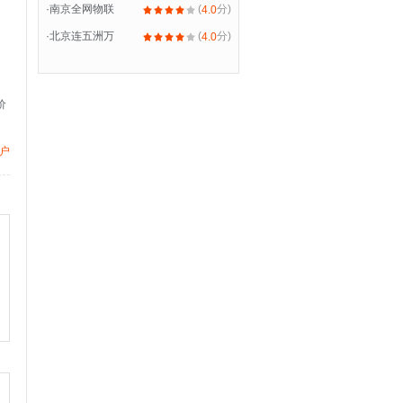
·
南京全网物联
(
分)
4.0
·
北京连五洲万
(
分)
4.0
价
户