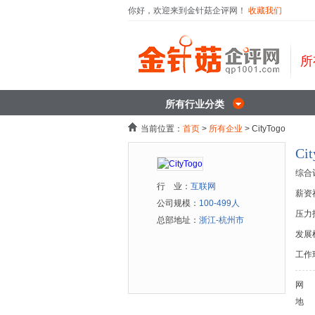
你好，欢迎来到金针菇企评网！
收藏我们
所
所有行业分类
当前位置：
首页
>
所有企业
> CityTogo
Ci
综合
行 业：
互联网
薪资
公司规模：
100-499人
压力
总部地址：
浙江-杭州市
发展
工作
网
地 