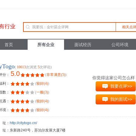
有行业
相关点
首页
所有企业
面试经历
公司环境
tyTogo
(
10613
次浏览
5
次评论)
5.0
评分：
(
非常满意(5)
)
你觉得这家公司怎么样
福利：
(
较好(4)
)
我要点评>>
指数：
(
一般(3)
)
我的面试>>
机遇：
(
较好(4)
)
环境：
(
较好(4)
)
 址：
http://citytogo.cn/
址：东新路240号，苏泊尔发展大厦7楼