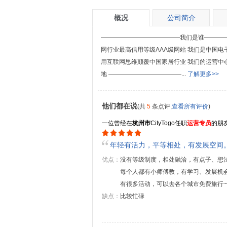
概况
公司简介
—————————————我们是谁————
网行业最高信用等级AAA级网站 我们是中国电
用互联网思维颠覆中国家居行业 我们的运营中
地 ————————————...
了解更多>>
他们都在说
(共
5
条点评,
查看所有评价
)
一位曾经在
杭州市
CityTogo任职
运营专员
的朋
年轻有活力，平等相处，有发展空间
优点：
没有等级制度，相处融洽，有点子、想
每个人都有小师傅教，有学习、发展机
有很多活动，可以去各个城市免费旅行~
缺点：
比较忙碌