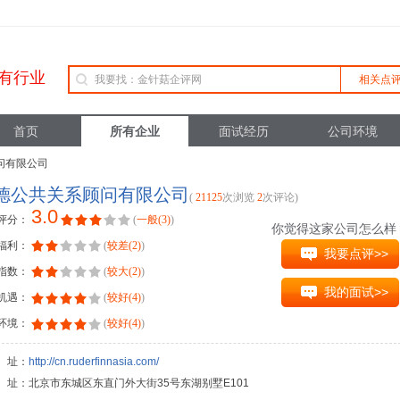
有行业
相关点
首页
所有企业
面试经历
公司环境
问有限公司
德公共关系顾问有限公司
(
21125
次浏览
2
次评论)
3.0
评分：
(
一般(3)
)
你觉得这家公司怎么样
福利：
(
较差(2)
)
我要点评>>
指数：
(
较大(2)
)
我的面试>>
机遇：
(
较好(4)
)
环境：
(
较好(4)
)
 址：
http://cn.ruderfinnasia.com/
址：北京市东城区东直门外大街35号东湖别墅E101