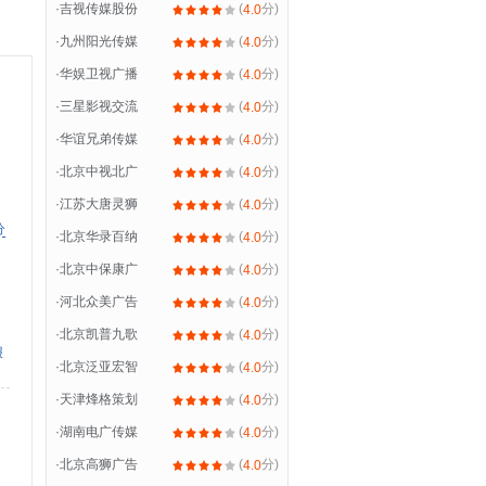
·
吉视传媒股份
(
分)
4.0
·
九州阳光传媒
(
分)
4.0
·
华娱卫视广播
(
分)
4.0
·
三星影视交流
(
分)
4.0
·
华谊兄弟传媒
(
分)
4.0
·
北京中视北广
(
分)
4.0
·
江苏大唐灵狮
(
分)
4.0
分
·
北京华录百纳
(
分)
4.0
·
北京中保康广
(
分)
4.0
·
河北众美广告
(
分)
4.0
·
北京凯普九歌
(
分)
4.0
报
·
北京泛亚宏智
(
分)
4.0
·
天津烽格策划
(
分)
4.0
·
湖南电广传媒
(
分)
4.0
·
北京高狮广告
(
分)
4.0