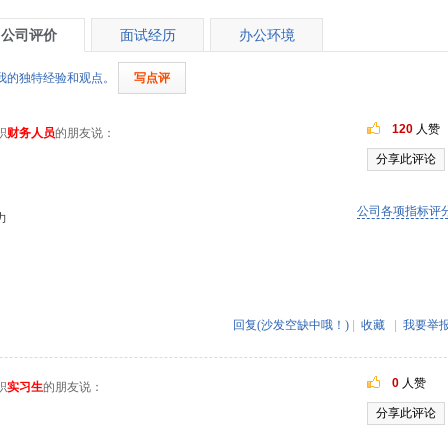
公司评价
面试经历
办公环境
我的独特经验和观点。
写点评
120
人赞
职
财务人员
的朋友说：
分享此评论
公司各项指标评
力
回复(沙发空缺中哦！)
|
收藏
|
我要举
0
人赞
职
实习生
的朋友说：
分享此评论