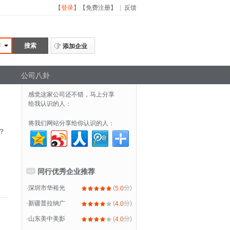
【
登录
】
【
免费注册
】
|
反馈
评
添加企业
公司八卦
感觉这家公司还不错，马上分享
给我认识的人：
将我们网站分享给你认识的人：
？
同行优秀企业推荐
·
深圳市华裕光
(
分)
5.0
·
新疆普拉纳广
(
分)
4.0
·
山东美中美影
(
分)
4.0