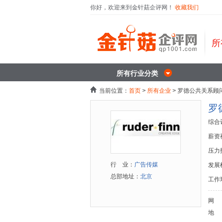
你好，欢迎来到金针菇企评网！
收藏我们
所
所有行业分类
当前位置：
首页
>
所有企业
> 罗德公共关系顾
罗
综合
薪资
压力
行 业：
广告传媒
发展
总部地址：
北京
工作
网
地 