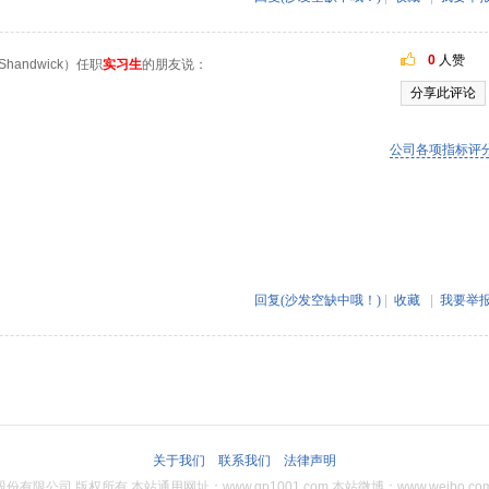
0
人赞
handwick）任职
实习生
的朋友说：
分享此评论
公司各项指标评
回复(沙发空缺中哦！)
|
收藏
|
我要举
关于我们
联系我们
法律声明
限公司 版权所有 本站通用网址：www.qp1001.com 本站微博：www.weibo.com/