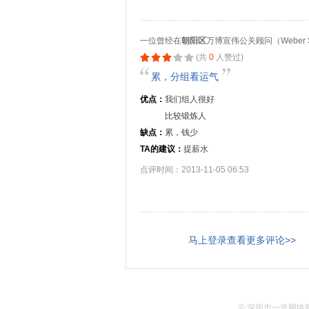
一位曾经在
朝阳区
万博宣伟公关顾问（Weber S
(共
0
人赞过)
累，分组看运气
优点：
我们组人很好
比较锻炼人
缺点：
累，钱少
TA的建议：
提薪水
点评时间：2013-11-05 06:53
马上登录查看更多评论>>
©
深圳市一览网络股份有