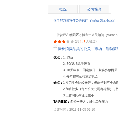
概况
公司简介
很了解万博宣伟公关顾问（Weber Shandw
一位曾经在
朝阳区
万博宣伟公关顾问（Weber S
(共
151
人赞过)
擅长消费品类的公关、市场、活动策
优点：
1. 13薪
2. BONUS几乎没有
3. 18天年假，国定假日一般会多放两天
4. 每年都有公司旅游机会
缺点：
1 实习生会比较辛苦，但能学到不少东
2 加班较多（每个公关公司都这样），
3 工作时间弹性比较小
TA的建议：
多招一些人，减少工作压力
点评时间：2013-11-05 09:10