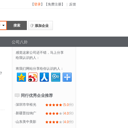
【
登录
】
【
免费注册
】
|
反馈
评
添加企业
公司八卦
感觉这家公司还不错，马上分享
给我认识的人：
将我们网站分享给你认识的人：
？
同行优秀企业推荐
·
深圳市华裕光
(
分)
5.0
·
新疆普拉纳广
(
分)
4.0
·
山东美中美影
(
分)
4.0