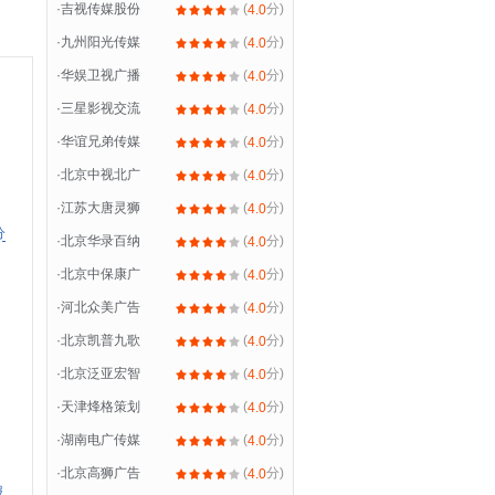
·
吉视传媒股份
(
分)
4.0
·
九州阳光传媒
(
分)
4.0
·
华娱卫视广播
(
分)
4.0
·
三星影视交流
(
分)
4.0
·
华谊兄弟传媒
(
分)
4.0
·
北京中视北广
(
分)
4.0
·
江苏大唐灵狮
(
分)
4.0
分
·
北京华录百纳
(
分)
4.0
·
北京中保康广
(
分)
4.0
·
河北众美广告
(
分)
4.0
·
北京凯普九歌
(
分)
4.0
·
北京泛亚宏智
(
分)
4.0
·
天津烽格策划
(
分)
4.0
·
湖南电广传媒
(
分)
4.0
·
北京高狮广告
(
分)
4.0
报