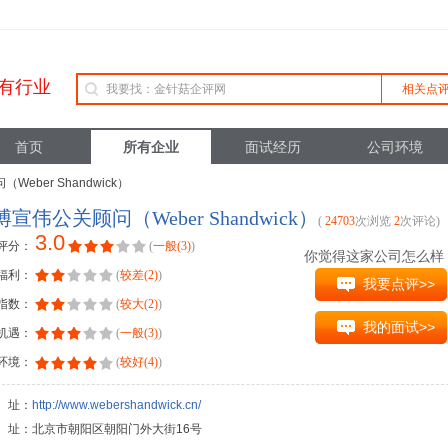
有行业
相关点
首页
所有企业
面试经历
公司环境
Weber Shandwick）
宣伟公关顾问（Weber Shandwick）
(
24703
次浏览
2
次评论)
3.0
评分：
(
一般(3)
)
你觉得这家公司怎么样
福利：
(
较差(2)
)
我要点评>>
指数：
(
较大(2)
)
我的面试>>
机遇：
(
一般(3)
)
环境：
(
较好(4)
)
 址：
http://www.webershandwick.cn/
址：北京市朝阳区朝阳门外大街16号