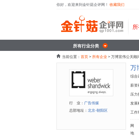
你好，欢迎来到金针菇企评网！
收藏我们
所
所有行业分类
当前位置：
首页
>
所有企业
> 万博宣伟公关顾问（
万博
综合
薪资
压力
行 业：
广告传媒
发展
总部地址：
北京-朝阳区
工作
网
地 