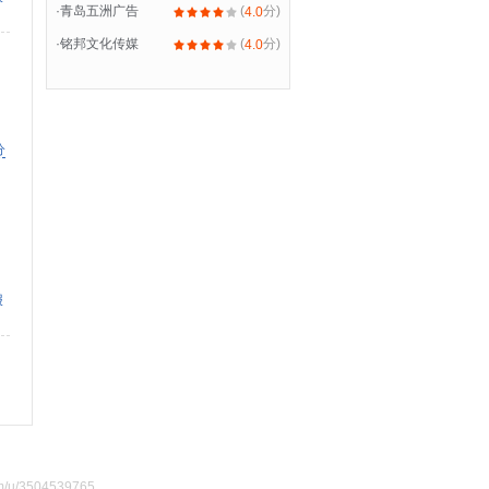
·
青岛五洲广告
(
分)
4.0
·
铭邦文化传媒
(
分)
4.0
分
报
u/3504539765