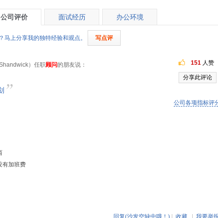
公司评价
面试经历
办公环境
ick）？马上分享我的独特经验和观点。
写点评
151
人赞
handwick）任职
顾问
的朋友说：
分享此评论
划
公司各项指标评
西
没有加班费
回复(沙发空缺中哦！)
|
收藏
|
我要举