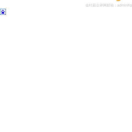
金针菇企评网邮箱：admin#q