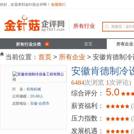
你好，欢迎来到金针菇企评网！
收藏我们
所有行业
首页
所有企业
所有行业分类
当前位置：
首页
>
所有企业
> 安徽肯德制
安徽肯德制冷
6484
次浏览
1
次评论)
5.0
行 业：
机电机械
综合评分：
公司规模：
20-99人
总部地址：
安徽-合肥市
薪资福利：
(
压力指数：
(
发展机遇：
(