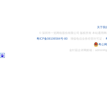
关于我
©
深圳市一览网络股份有限公司 版权所有 本站通用网址：www.
粤ICP备08106584号-80
增值电信业务经营许可证：
粤
粤公网安
金针菇企评网邮箱：admin#q