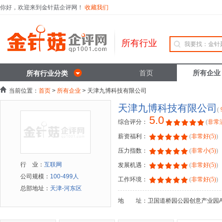
你好，欢迎来到金针菇企评网！
收藏我们
所有行业
首页
所有企业
所有行业分类
当前位置：
首页
>
所有企业
> 天津九博科技有限公司
天津九博科技有限公司
(
5.0
综合评分：
(
非常满
薪资福利：
(
非常好(5)
)
压力指数：
(
非常小(5)
)
行 业：
互联网
发展机遇：
(
非常好(5)
)
公司规模：
100-499人
工作环境：
(
非常好(5)
)
总部地址：
天津-河东区
地 址：卫国道桥园公园创意产业园