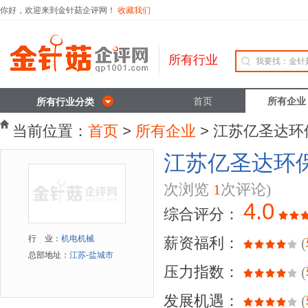
你好，欢迎来到金针菇企评网！
收藏我们
所有行业
首页
所有企业
所有行业分类
当前位置：
首页
>
所有企业
> 江苏亿圣达
江苏亿圣达环
次浏览
1
次评论)
4.0
综合评分：
行 业：
机电机械
薪资福利：
(
总部地址：
江苏-盐城市
压力指数：
(
发展机遇：
(