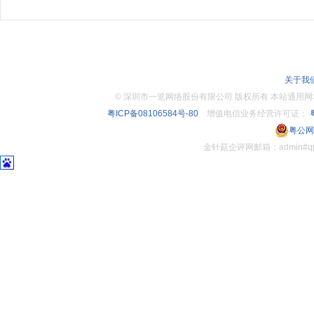
关于我
©
深圳市一览网络股份有限公司 版权所有 本站通用网址：www.
粤ICP备08106584号-80
增值电信业务经营许可证：
粤
粤公网安
金针菇企评网邮箱：admin#q