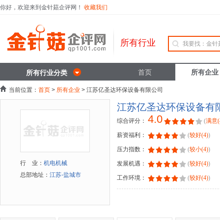
你好，欢迎来到金针菇企评网！
收藏我们
所有行业
首页
所有企业
所有行业分类
当前位置：
首页
>
所有企业
> 江苏亿圣达环保设备有限公司
江苏亿圣达环保设备有
4.0
综合评分：
(
满意(
薪资福利：
(
较好(4)
)
压力指数：
(
较小(4)
)
行 业：
机电机械
发展机遇：
(
较好(4)
)
总部地址：
江苏-盐城市
工作环境：
(
较好(4)
)