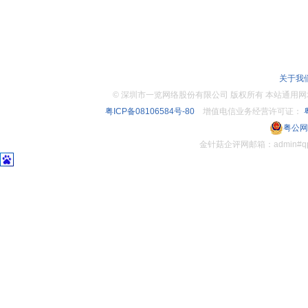
关于我
©
深圳市一览网络股份有限公司 版权所有 本站通用网址：www.
粤ICP备08106584号-80
增值电信业务经营许可证：
粤
粤公网安
金针菇企评网邮箱：admin#q