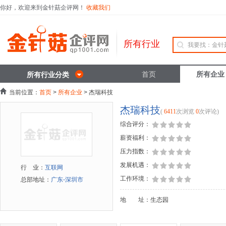
你好，欢迎来到金针菇企评网！
收藏我们
所有行业
首页
所有企业
所有行业分类
当前位置：
首页
>
所有企业
> 杰瑞科技
杰瑞科技
(
6411
次浏览
0
次评论)
综合评分：
薪资福利：
压力指数：
发展机遇：
行 业：
互联网
工作环境：
总部地址：
广东-深圳市
地 址：生态园