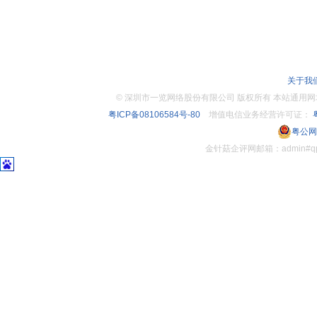
关于我
©
深圳市一览网络股份有限公司 版权所有 本站通用网址：www.
粤ICP备08106584号-80
增值电信业务经营许可证：
粤
粤公网安
金针菇企评网邮箱：admin#q